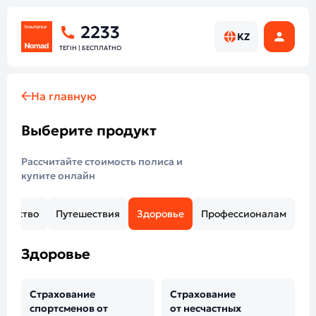
2233
KZ
ТЕГІН | БЕСПЛАТНО
На главную
Выберите продукт
Рассчитайте стоимость полиса и
купите онлайн
ущество
Путешествия
Здоровье
Профессионалам
Здоровье
Страхование
Страхование
спортсменов от
от несчастных