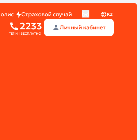
полис
Страховой случай
KZ
2233
Личный кабинет
ТЕГІН | БЕСПЛАТНО