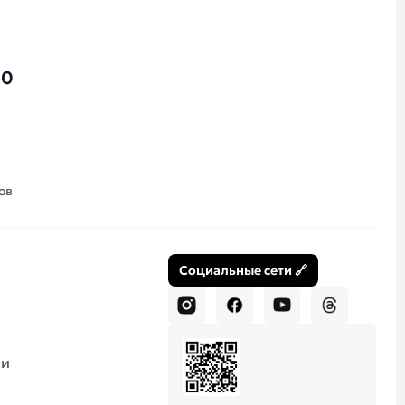
00
ов
Социальные сети 🔗
 и