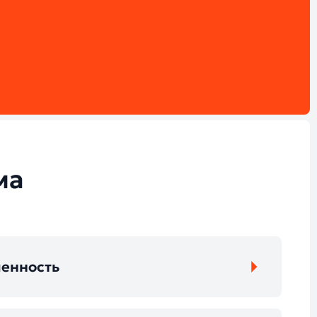
ма
енность