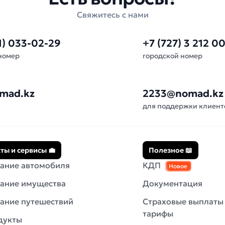
Свяжитесь с нами
1) 033-02-29
+7 (727) 3 212 0
номер
городской номер
mad.kz
2233@nomad.kz
для поддержки клиент
ты и сервисы 💼
Полезное 📖
ание автомобиля
КДП
Новое
ание имущества
Документация
ание путешествий
Страховые выплаты
тарифы
дукты